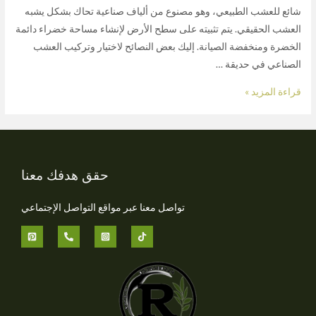
شائع للعشب الطبيعي، وهو مصنوع من ألياف صناعية تحاك بشكل يشبه
العشب الحقيقي. يتم تثبيته على سطح الأرض لإنشاء مساحة خضراء دائمة
الخضرة ومنخفضة الصيانة. إليك بعض النصائح لاختيار وتركيب العشب
الصناعي في حديقة …
قراءة المزيد »
حقق هدفك معنا
تواصل معنا عبر مواقع التواصل الإجتماعي