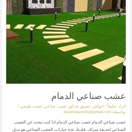
عشب صناعي الدمام
اترك تعليقاً
/
احواش
,
تنسيق حدائق
,
عشب صناعي
,
عشب طبيعي
/
بواسطة
eslamhaamdey@gmail.com
عشب صناعي الدمام عشب صناعي الدمام اذا كنت تبحث عن العشب
الصناعي لحديقة منزلك، فلديك عدة خيارات. العشب الصناعي هو بديل