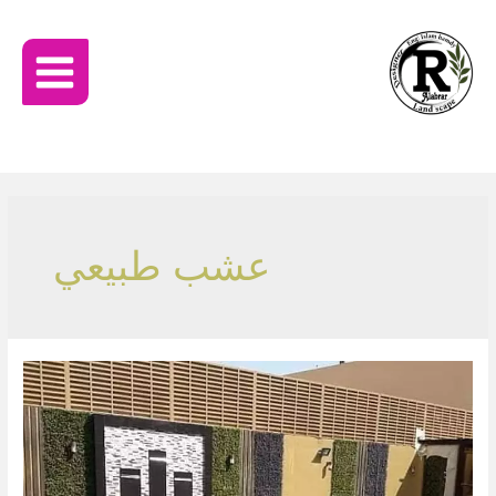
عشب طبيعي