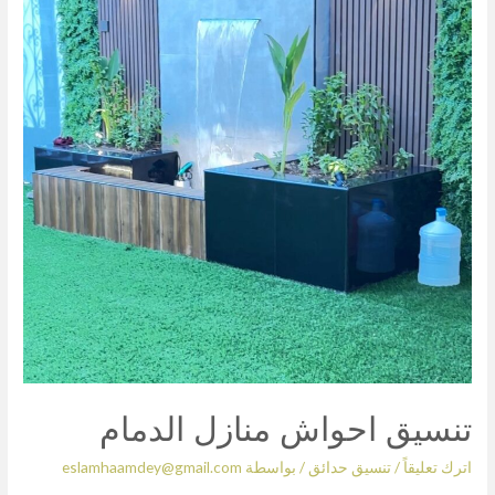
تنسيق احواش منازل الدمام
اترك تعليقاً
/
تنسيق حدائق
/ بواسطة
eslamhaamdey@gmail.com