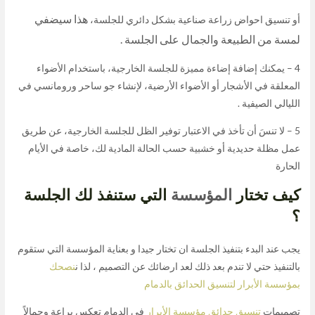
هذا سيضفي
أو تنسيق احواض زراعة صناعية بشكل دائري للجلسة،
لمسة من الطبيعة والجمال على الجلسة .
4 – يمكنك إضافة إضاءة مميزة للجلسة الخارجية، باستخدام الأضواء
المعلقة في الأشجار أو الأضواء الأرضية، لإنشاء جو ساحر ورومانسي في
الليالي الصيفية .
5 – لا تنسَ أن تأخذ في الاعتبار توفير الظل للجلسة الخارجية، عن طريق
عمل مظلة حديدية أو خشبية حسب الحالة المادية لك، خاصة في الأيام
الحارة
كيف تختار
المؤسسة
التي ستنفذ لك الجلسة
؟
يجب عند البدء بتنفيذ الجلسة ان تختار جيدا و بعناية المؤسسة التي ستقوم
بالتنفيذ حتي لا تندم بعد ذلك لعد ارضائك عن التصميم ، لذا ن
نصحك
بمؤسسة الأبرار لتنسيق الحدائق بالدمام
تصميمات
تنسيق حدائق مؤسسة الأبرار
في الدمام تعكس براعة وجمالاً