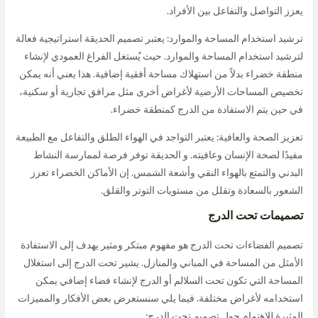
يعزز التواصل والتفاعل بين الأفراد.
ترشيد استخدام المساحة والموارد: يعتبر تصميم الحديقة استراتيجية فعالة
لترشيد استخدام المساحة والموارد. حيث يُستغل الفراغ العمودي لإنشاء
منطقة خضراء بدلاً من استهلاك مساحة أفقية إضافية. هذا يعني أنه يمكن
تخصيص المساحات الأرضية لأغراض أخرى مثل مرافق تجارية أو سكنية،
في حين يتم الاستفادة من الدرج كمنطقة خضراء.
تعزيز الصحة والعافية: يعتبر التواجد في الهواء الطلق والتفاعل مع الطبيعة
مفيدًا لصحة الإنسان وعافيته. و الحديقة توفر فرصة لممارسة النشاط
البدني والتمتع بالهواء النقي وأشعة الشمس. إن الأماكن الخضراء تعزز
الشعور بالسعادة وتقلل من مستويات التوتر والقلق.
تصميمات تحت الدرج
تصميم الفضاءات تحت الدرج هو مفهوم مبتكر ومثير يهدف إلى الاستفادة
الأمثل من المساحة في المباني والمنازل. يشير تحت الدرج إلى استغلال
المساحة التي تكون تحت السلالم أو الدرج لإنشاء فضاء إضافي يمكن
استخدامه لأغراض مختلفة. فيما يلي سنستعرض بعض الأفكار والمميزات
المثيرة للاهتمام حول تصميم تحت الدرج: