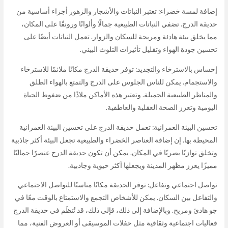
إضافة لمسة خضراء: تعتبر النباتات والأشجار والزهور أجزاء أساسية من
حديقة الدرج. تضفي النباتات الطبيعية جمالًا وألوانًا ورونقًا على المكان،
مما يخلق بيئة هادئة ومريحة للسكان والزوار. تعمل النباتات أيضًا على
تحسين جودة الهواء وتقليل تأثيرات التلوث البيئي.
إحساس بالاسترخاء والتجديد: توفر حديقة الدرج مكانًا ملائمًا للاسترخاء
والاستجمام. يمكن للناس الجلوس على الدرج والتمتع بالهواء الطلق
والمناظر الطبيعية الجميلة. وتعتبر هذه الأماكن ملاذًا من ضغوط الحياة
اليومية وتعزز الصحة العقلية والعاطفية.
تحسين البيئة العمرانية: تعمل حديقة الدرج على تحسين البيئة العمرانية
المحيطة بها. إن إضافة العناصر الخضراء والطبيعية تجعل البيئة أكثر جاذبية
وتخلق توازنًا بصريًا في المكان. يمكن أن تكون حديقة الدرج عنصرًا جماليًا
مميزًا يعزز مظهر المدينة ويجعلها أكثر حيوية وجاذبية.
تواصل اجتماعي وتفاعل: توفر الحديقة مكانًا مناسبًا للتواصل الاجتماعي
والتفاعل بين السكان. يمكن للأشخاص التجمع والاستمتاع بالوقت معًا في
جو هادئ ومريح. وبالإضافة إلى ذلك، قإلى ذلك، قد تُنظَم في حديقة الدرج
فعاليات اجتماعية وثقافية مثل حفلات الموسيقى أو العروض الفنية، مما