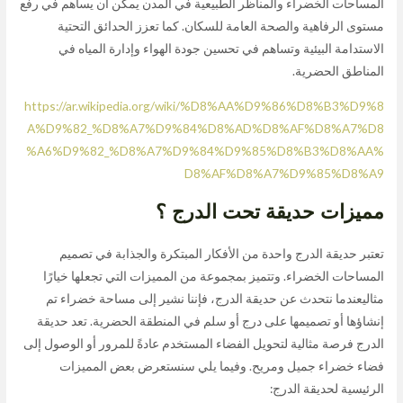
المساحات الخضراء والمناظر الطبيعية في المدن يمكن أن يساهم في رفع
مستوى الرفاهية والصحة العامة للسكان. كما تعزز الحدائق التحتية
الاستدامة البيئية وتساهم في تحسين جودة الهواء وإدارة المياه في
المناطق الحضرية.
https://ar.wikipedia.org/wiki/%D8%AA%D9%86%D8%B3%D9%8
A%D9%82_%D8%A7%D9%84%D8%AD%D8%AF%D8%A7%D8
%A6%D9%82_%D8%A7%D9%84%D9%85%D8%B3%D8%AA%
D8%AF%D8%A7%D9%85%D8%A9
مميزات حديقة تحت الدرج ؟
تعتبر حديقة الدرج واحدة من الأفكار المبتكرة والجذابة في تصميم
المساحات الخضراء. وتتميز بمجموعة من المميزات التي تجعلها خيارًا
مثاليعندما نتحدث عن حديقة الدرج، فإننا نشير إلى مساحة خضراء تم
إنشاؤها أو تصميمها على درج أو سلم في المنطقة الحضرية. تعد حديقة
الدرج فرصة مثالية لتحويل الفضاء المستخدم عادةً للمرور أو الوصول إلى
فضاء خضراء جميل ومريح. وفيما يلي سنستعرض بعض المميزات
الرئيسية لحديقة الدرج: