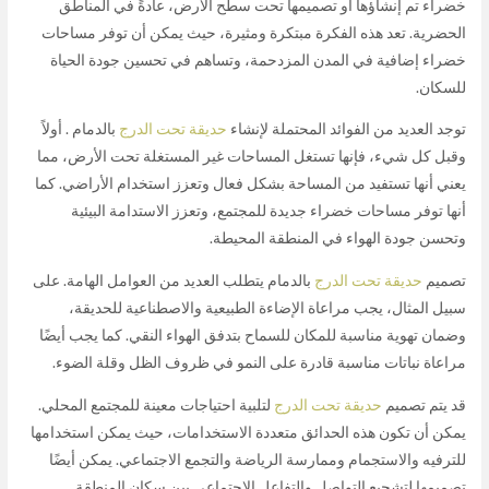
خضراء تم إنشاؤها أو تصميمها تحت سطح الأرض، عادةً في المناطق
الحضرية. تعد هذه الفكرة مبتكرة ومثيرة، حيث يمكن أن توفر مساحات
خضراء إضافية في المدن المزدحمة، وتساهم في تحسين جودة الحياة
للسكان.
توجد العديد من الفوائد المحتملة لإنشاء
حديقة تحت الدرج
بالدمام . أولاً
وقبل كل شيء، فإنها تستغل المساحات غير المستغلة تحت الأرض، مما
يعني أنها تستفيد من المساحة بشكل فعال وتعزز استخدام الأراضي. كما
أنها توفر مساحات خضراء جديدة للمجتمع، وتعزز الاستدامة البيئية
وتحسن جودة الهواء في المنطقة المحيطة.
تصميم
حديقة تحت الدرج
بالدمام يتطلب العديد من العوامل الهامة. على
سبيل المثال، يجب مراعاة الإضاءة الطبيعية والاصطناعية للحديقة،
وضمان تهوية مناسبة للمكان للسماح بتدفق الهواء النقي. كما يجب أيضًا
مراعاة نباتات مناسبة قادرة على النمو في ظروف الظل وقلة الضوء.
قد يتم تصميم
حديقة تحت الدرج
لتلبية احتياجات معينة للمجتمع المحلي.
يمكن أن تكون هذه الحدائق متعددة الاستخدامات، حيث يمكن استخدامها
للترفيه والاستجمام وممارسة الرياضة والتجمع الاجتماعي. يمكن أيضًا
تصميمها لتشجيع التواصل والتفاعل الاجتماعي بين سكان المنطقة.