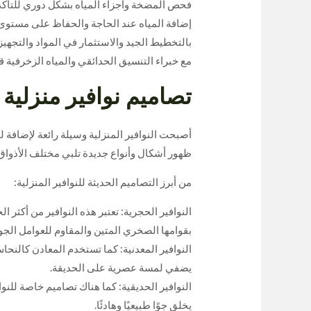
فحص المضخة وأجزاء المياه بشكل دوري للتأكد
إضافة المياه عند الحاجة والحفاظ على مستوى 
بالتخطيط الجيد والاستثمار في المواد والتجهي
مع خبراء التنسيق الحدائقي والمياه الزخرفية قد 
تصاميم نوافير منزلية
أصبحت النوافير المنزلية وسيلة رائعة لإضافة ل
ظهور أشكال وأنواع جديدة تلبي مختلف الأذواق
من أبرز التصاميم الحديثة للنوافير المنزلية:
النوافير الحجرية: تعتبر هذه النوافير من أكثر 
بقوامها الصخري المتين والمقاوم للعوامل الجوي
النوافير المعدنية: كما تستخدم المعادن كالنح
يضفي لمسة عصرية على الحديقة.
النوافير الحديقية: كما هناك تصاميم خاصة للنوا
يخلق جوًا طبيعيًا وهادئًا.