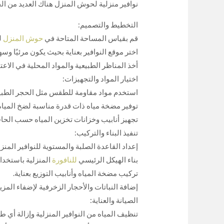
نوافير منزلية لحوش المنزل هناك العديد من الخ
التخطيط والتصميم:
قم بقياس المساحة المتاحة في
حوش المنزل
ل
اختر موقع النوافير بعناية بحيث يكون مرئيًا وس
أخذ المناظر الطبيعية والمواد المحلية في الاعتب
اختيار المواد والتجهيزات:
استخدم مواد مقاومة للطقس مثل الحجر الطبيعي
توفير مضخة مياه ذات قدرة مناسبة لضخ المياه إ
تجهيز أنابيب وخزانات تخزين المياه حسب الحاج
تنفيذ البناء والتركيب:
إعداد القاعدة الصلبة والمستوية للنوافير المن
بناء الهيكل الرئيسي
للنافورة
المنزلية باستخدام
تركيب مضخة المياه وأنابيب التوزيع بعناية.
إضافة النباتات والأحجار الزخرفية لإضفاء المزي
الصيانة والعناية:
تنظيف المياه من النوافير المنزلية وإزالة أي ط