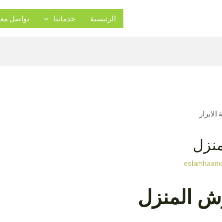
الرئيسية
خدماتنا
تواصل معن
منزل
eslamhaam
وش المنزل